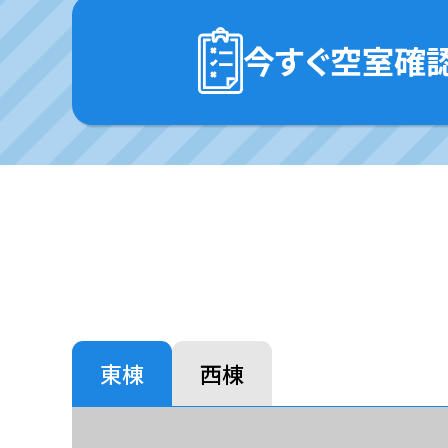
今すぐ空室確
東棟
西棟