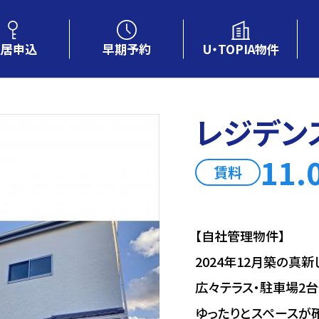
U・TOPIA物件
入居申込
早期予約
レジデン
11
賃料
【自社管理物件】
2024年12月築の真新
広々テラス・駐車場2
ゆったりとスペースが